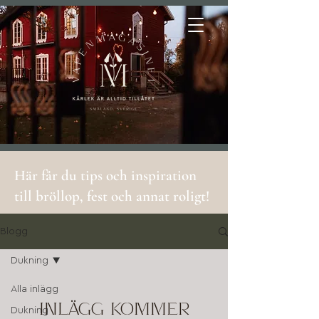
Här får du tips och inspiration
till bröllop, fest och annat roligt!
Blogg
Dukning
Alla inlägg
Inlägg kommer
Dukning