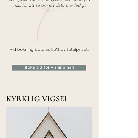
*vi uppdaterar så ofta vi kan, skicka iväg ett
mail för att se om ert datum är ledigt
Vid bokning betalas 25% av totalpriset.
Boka tid för visning här!
KYRKLIG VIGSEL