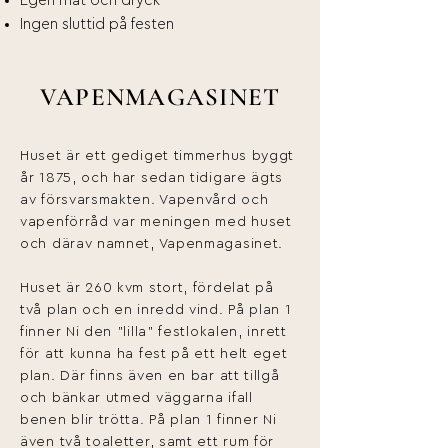
Egen mat och dryck
Ingen sluttid på festen
VAPENMAGASINET
Huset är ett gediget timmerhus byggt
år 1875, och har sedan tidigare ägts
av försvarsmakten. Vapenvård och
vapenförråd var meningen med huset
och därav namnet, Vapenmagasinet.
Huset är 260 kvm stort, fördelat på
två plan och en inredd vind. På plan 1
finner Ni den "lilla" festlokalen, inrett
för att kunna ha fest på ett helt eget
plan. Där finns även en bar att tillgå
och bänkar utmed väggarna ifall
benen blir trötta. På plan 1 finner Ni
även två toaletter, samt ett rum för