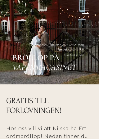
"Where you invest your love, you
invest your life"
BRÖLLOP PÅ
- Mumford & sons
VAPENMAGASINET
GRATTIS TILL
FÖRLOVNINGEN!
Hos oss vill vi att Ni ska ha Ert
drömbröllop! Nedan finner du