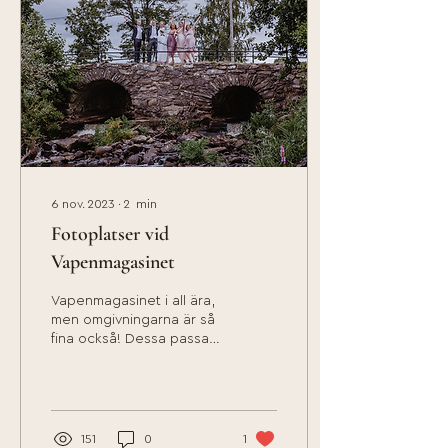
6 nov. 2023
∙
2
min
Fotoplatser vid
Vapenmagasinet
Vapenmagasinet i all ära,
men omgivningarna är så
fina också! Dessa passar
ju självklart perfekt till att
fota era bröllopsbilder.
En...
151
0
1