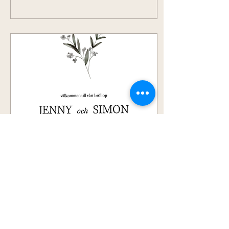
19 feb. 2023
∙
4
min
Vad ska vi skriva i vår
bröllopsinbjudan?
Visst är det svårt att veta
vad och hur mycket