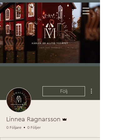
Fler åtgärder
Följ
Admin
Linnea Ragnarsson
0 Följare
0 Följer