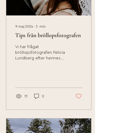
9 maj 2024
∙
3
min
Tips från bröllopsfotografen
Vi har frågat
bröllopsfotografen Felicia
Lundberg efter hennes
bästa tips till er stora
dag! Ha en “unplugged
ceremony”, det vill säga...
72
0