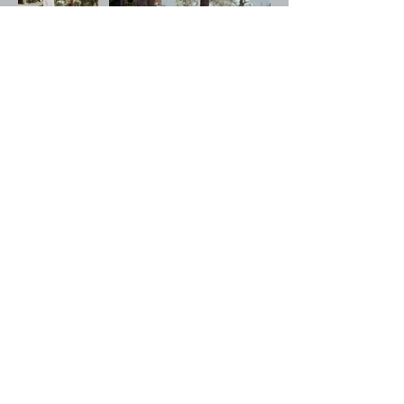
Boka tid för visning här
KONTAKT
Vapenmagasinet Event AB
Kronobergshed Vapenmagasinet 1
342 63 Moheda
info@vapenmagasinet.com
FÖLJ OSS
© VAPENMAGASINET EVENT AB 2026