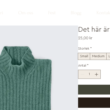
ri
Om oss
Fest
Blogg
Kontak
Det här ä
Pris
25,00 kr
Storlek
*
Small
Medium
Antal
*