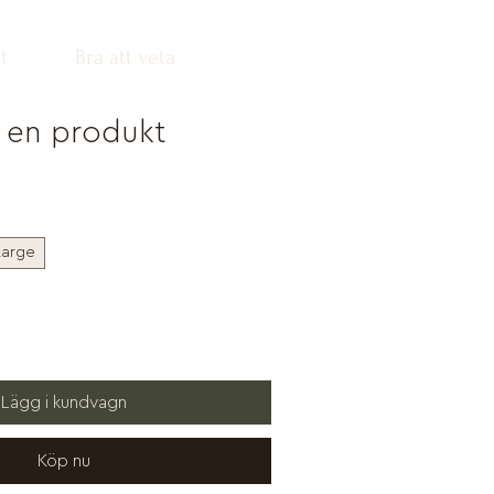
t
Bra att veta
r en produkt
Large
Lägg i kundvagn
Köp nu