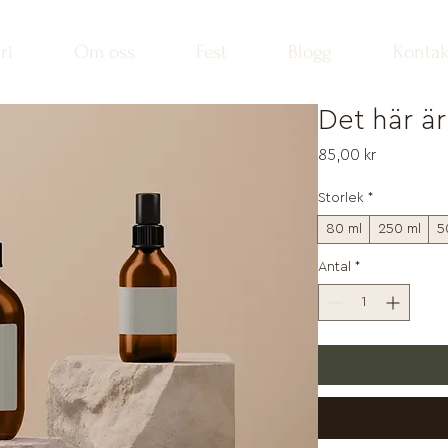
ri
Om oss
Fest
Blogg
Kontak
Det här ä
Pris
85,00 kr
Storlek
*
80 ml
250 ml
5
Antal
*