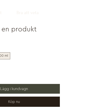
t
Bra att veta
r en produkt
00 ml
Lägg i kundvagn
Köp nu