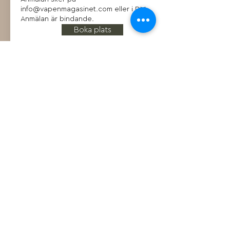
info@vapenmagasinet.com
eller i DM.
Anmälan är bindande.
Boka plats
KONTAKT
Vapenmagasinet Event AB
Kronobergshed Vapenmagasinet 1
342 63 Moheda
info@vapenmagasinet.com
FÖLJ OSS
© VAPENMAGASINET EVENT AB 2026